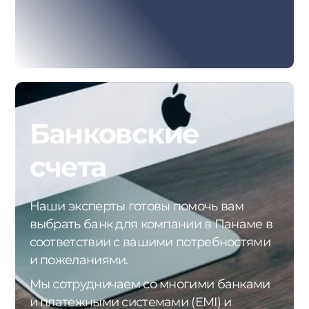
Банковские
счета
Наши эксперты готовы помочь вам
выбрать банк для компании в Панаме в
соответствии с вашими потребностями
и пожеланиями.
Мы сотрудничаем со многими банками
и платежными системами (EMI) и