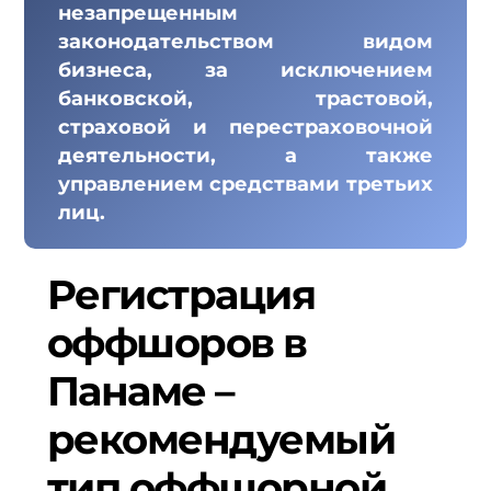
незапрещенным
законодательством видом
бизнеса, за исключением
банковской, трастовой,
страховой и перестраховочной
деятельности, а также
управлением средствами третьих
лиц.
Регистрация
оффшоров в
Панаме –
рекомендуемый
тип оффшорной